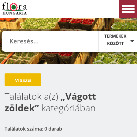
TERMÉKEK
KÖZÖTT
vissza
Találatok a(z)
„Vágott
zöldek”
kategóriában
Találatok száma: 0 darab